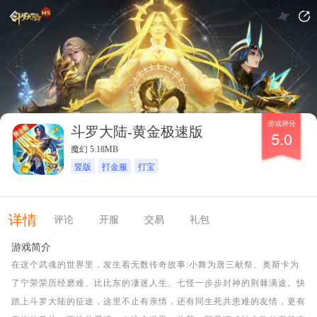
游戏评分
斗罗大陆-黄金极速版
5.0
魔幻 5.18MB
竖版
打金服
打宝
详情
评论
开服
交易
礼包
游戏简介
在这个武魂的世界里，发生着无数传奇故事:小舞为唐三献祭、奥斯卡为
了宁荣荣历经磨难、比比东的凄迷人生、七怪一步步封神的荆棘满途。快
踏上斗罗大陆的征途，这里不止有亲情，还有同生死共患难的友情，更有