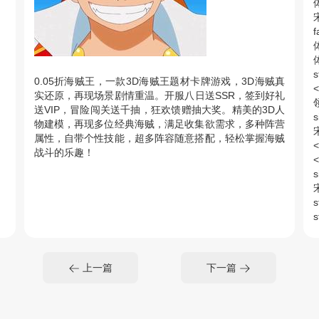
体
f
体
s
0.05折海贼王，一款3D海贼王题材卡牌游戏，3D海贼真
<
实还原，再现场景剧情重温。开服八日送SSR，签到好礼
领
送VIP，冒险闯关送千抽，狂欢馈赠抽大奖。精美的3D人
s
物建模，再现多位经典海贼，满足收集欲需求，多种阵营
属性，自带个性技能，超多阵容随意搭配，轻松掌握海贼
<
战斗的乐趣！
<
s
s
<
值
上一篇
下一篇
s
<
<
s