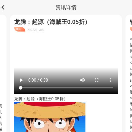
资讯详情
龙腾：起源（海贼王0.05折）
其他
2025-01-06
<
福
体
s
s
s
<
活
s
龙腾：起源（海贼王0.05折）
宋
真
f
礼
人
f
营
体
贼