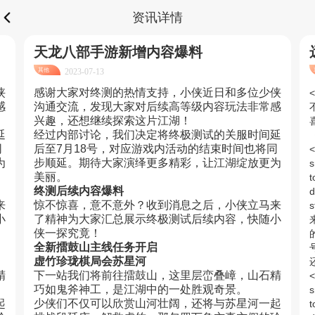
资讯详情
天龙八部手游新增内容爆料
其他
2023-07-13
侠
感谢大家对终测的热情支持，小侠近日和多位少侠
<
感
沟通交流，发现大家对后续高等级内容玩法非常感
兴趣，还想继续探索这片江湖！
延
经过内部讨论，我们决定将终极测试的关服时间延
同
后至7月18号，对应游戏内活动的结束时间也将同
<
为
步顺延。期待大家演绎更多精彩，让江湖绽放更为
s
美丽。
t
终测后续内容爆料
d
来
惊不惊喜，意不意外？收到消息之后，小侠立马来
小
了精神为大家汇总展示终极测试后续内容，快随小
侠一探究竟！
全新擂鼓山主线任务开启
虚竹珍珑棋局会苏星河
精
下一站我们将前往擂鼓山，这里层峦叠嶂，山石精
<
巧如鬼斧神工，是江湖中的一处胜观奇景。
s
起
少侠们不仅可以欣赏山河壮阔，还将与苏星河一起
t