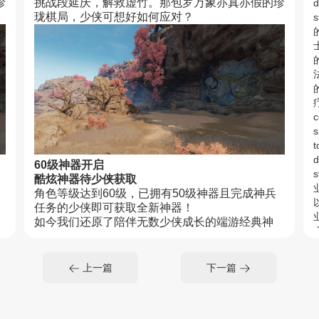
珍
挑战段延庆，解救虚竹。那包罗万象亦真亦假的珍
d
珑棋局，少侠可想好如何应对？
疗
c
s
t
d
60级神器开启
酷炫神器待少侠获取
角色等级达到60级，已拥有50级神器且完成神兵
任务的少侠即可获取全新神器！
如今我们还原了陪伴无数少侠成长的端游经典神
器，在全新PBR技术的加持下，神器中的纹路也
能清晰可见
逍遥谷副本开启
上一篇
下一篇
输
全新机制待少侠体验
<
s
t