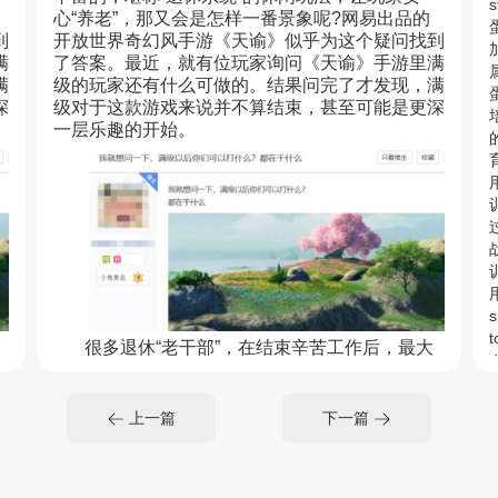
心“养老”，那又会是怎样一番景象呢?网易出品的
到
开放世界奇幻风手游《天谕》似乎为这个疑问找到
满
了答案。最近，就有位玩家询问《天谕》手游里满
满
级的玩家还有什么可做的。结果问完了才发现，满
蛋
深
级对于这款游戏来说并不算结束，甚至可能是更深
一层乐趣的开始。
用
用
s
t
很多退休“老干部”，在结束辛苦工作后，最大
d
下
的乐趣就是回归乡野，钓钓鱼，做做饭，享受一下
法
天伦之乐。而根据玩家记录，《天谕》手游的玩法
了
完全涵盖了这些。甚至很多玩家已经把钓鱼当作了
上一篇
下一篇
神
休闲日常，平时下副本累了就坐在海边，一边养神
上
一边钓鱼，甚至还有人专门“划水”只是因为钓鱼上
瘾。