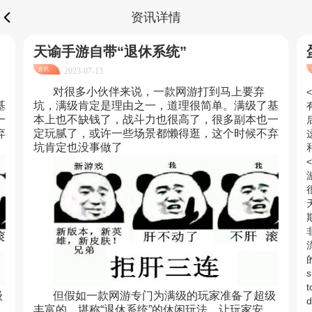
资讯详情
天谕手游自带“退休系统”
资讯
2023-07-13
对很多小伙伴来说，一款网游打到马上要弃
<
基
坑，满级肯定是理由之一，道理很简单。满级了基
一
本上也不缺钱了，战斗力也很高了，很多副本也一
弃
定玩腻了，或许一些场景都懒得逛，这个时候不弃
坑肯定也没事做了
<
的
s
t
级
但假如一款网游专门为满级的玩家准备了超级
d
丰富的，堪称“退休系统”的休闲玩法，让玩家安