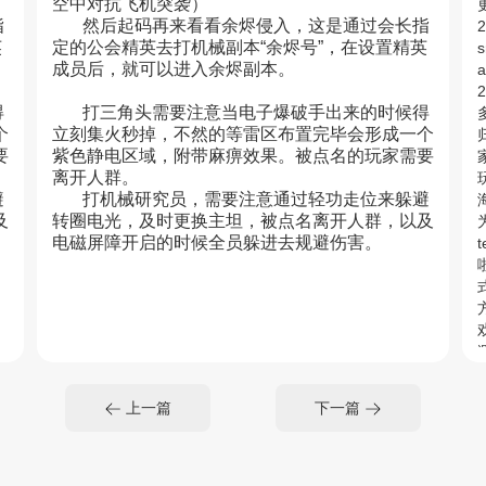
空中对抗飞机突袭）
更
指
然后起码再来看看余烬侵入，这是通过会长指
英
定的公会精英去打机械副本“余烬号”，在设置精英
s
成员后，就可以进入余烬副本。
a
2
得
打三角头需要注意当电子爆破手出来的时候得
个
立刻集火秒掉，不然的等雷区布置完毕会形成一个
要
紫色静电区域，附带麻痹效果。被点名的玩家需要
离开人群。
避
打机械研究员，需要注意通过轻功走位来躲避
及
转圈电光，及时更换主坦，被点名离开人群，以及
为
电磁屏障开启的时候全员躲进去规避伤害。
t
魅
上一篇
下一篇
s
a
2