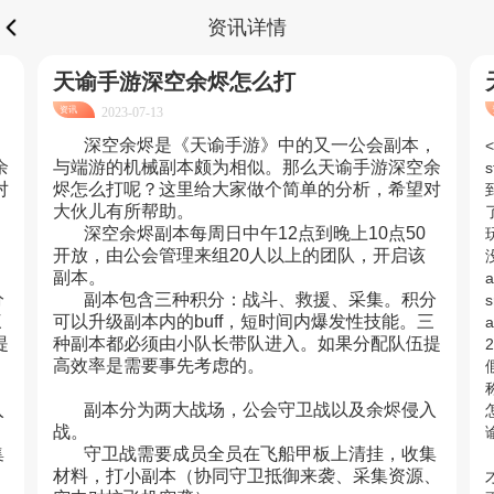
资讯详情
天谕手游深空余烬怎么打
资讯
2023-07-13
，
深空余烬是《天谕手游》中的又一公会副本，
<
余
与端游的机械副本颇为相似。那么天谕手游深空余
对
烬怎么打呢？这里给大家做个简单的分析，希望对
大伙儿有所帮助。
深空余烬副本每周日中午12点到晚上10点50
开放，由公会管理来组20人以上的团队，开启该
没
副本。
分
副本包含三种积分：战斗、救援、采集。积分
s
三
可以升级副本内的buff，短时间内爆发性技能。三
a
提
种副本都必须由小队长带队进入。如果分配队伍提
2
高效率是需要事先考虑的。
入
副本分为两大战场，公会守卫战以及余烬侵入
战。
集
守卫战需要成员全员在飞船甲板上清挂，收集
、
材料，打小副本（协同守卫抵御来袭、采集资源、