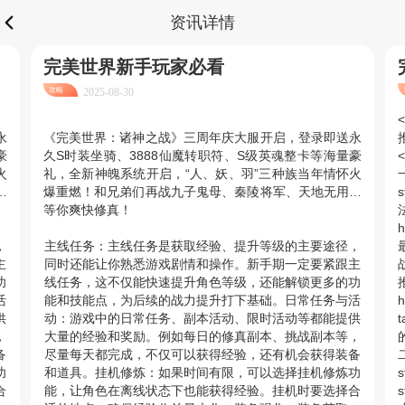
资讯详情
完美世界新手玩家必看
攻略
2025-08-30
<
永
《完美世界：诸神之战》三周年庆大服开启，登录即送永
推
豪
久S时装坐骑、3888仙魔转职符、S级英魂整卡等海量豪
<
火
礼，全新神魄系统开启，“人、妖、羽”三种族当年情怀火
一
…
爆重燃！和兄弟们再战九子鬼母、秦陵将军、天地无用…
等你爽快修真！
h
，
主线任务：主线任务是获取经验、提升等级的主要途径，
主
同时还能让你熟悉游戏剧情和操作。新手期一定要紧跟主
功
线任务，这不仅能快速提升角色等级，还能解锁更多的功
活
能和技能点，为后续的战力提升打下基础。日常任务与活
h
供
动：游戏中的日常任务、副本活动、限时活动等都能提供
，
大量的经验和奖励。例如每日的修真副本、挑战副本等，
的
备
尽量每天都完成，不仅可以获得经验，还有机会获得装备
二
功
和道具。挂机修炼：如果时间有限，可以选择挂机修炼功
s
合
能，让角色在离线状态下也能获得经验。挂机时要选择合