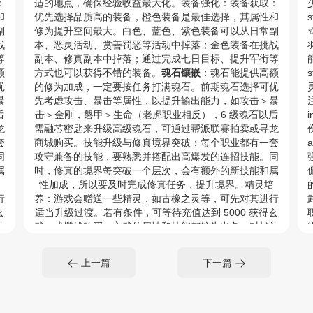
：
适的地点，确保经验收益最大化。装备强化：装备获取：
和
优先选择品质高的装备，橙色装备是最佳选择，其属性和
s
副
修为提升空间最大。白色、蓝色、紫色装备可以从日常副
☆
战
本、恶灵活动、赏善罚恶等活动中掉落；金色装备在挑战
等
副本、修真副本中掉落；通过完成七日目标、提升军衔等
能
额
方式也可以获得不错的装备。
魂石镶嵌
：魂石能提供高额
优
的修为加成，一定要按任务打满魂石。前期魂石选择可优
暴
先考虑攻击、暴击等属性，以提升输出能力，如攻击＞暴
后
击＞金刚，磐甲＞生命（老虎职业相反），6 级魂石以后
i
龙
需融芯密匙来升级高级魂石，可通过帮派联赛拍卖或寻龙
伤
套
商城购买。技能升级与修真境界突破：每个职业都有一套
同
攻守兼备的技能，要熟悉并搭配出高爆发的连招技能。同
属
时，修真的境界每突破一个层次，会有额外的新技能和属
性加成，所以要及时完成修真任务，提升境界。精灵培
的
行
养：游戏会赠送一些精灵，如古橡之灵等，可先对其进行
武
玄
适当升级过渡。若有条件，可等待充值达到 5000 获得玄
斗
武，或攒钱购买，玄武的属性和技能都较为出色，对战斗
刷
力提升有很大帮助。天书搭配：前期可通过完成活动、刷
书
威望等方式获取天书碎片，兑换临江仙、古代秘卷等天书
i
上一篇
下一篇
天
来提升属性。记得每天参与相关活动，积累资源来升级天
<
书。
提
帮贡运用帮派任务产出帮贡，用于升级生活技能盈利或提