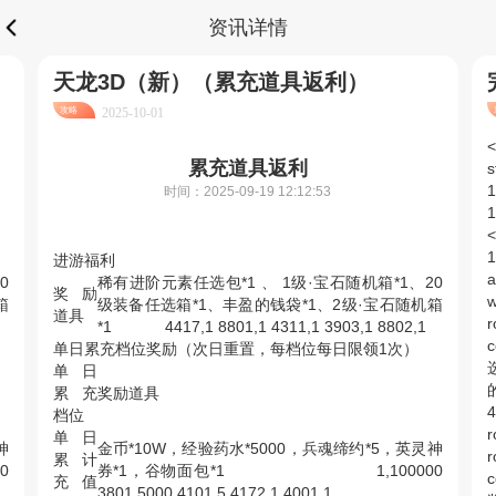
资讯详情
天龙3D（新）（累充道具返利）
攻略
2025-10-01
<
累充道具返利
s
1
时间：2025-09-19 12:12:53
1
<
1
进游福利
a
0
稀有进阶元素任选包*1 、 1级·宝石随机箱*1、20
奖励
w
箱
级装备任选箱*1、丰盈的钱袋*1、2级·宝石随机箱
道具
*1 4417,1 8801,1 4311,1 3903,1 8802,1
c
单日累充档位奖励（次日重置，每档位每日限领1次）
单日
累充
奖励道具
4
档位
r
单日
神
金币*10W，经验药水*5000，兵魂缔约*5，英灵神
r
累计
0
券*1，谷物面包*1 1,100000
c
充值
3801,5000 4101,5 4172,1 4001,1