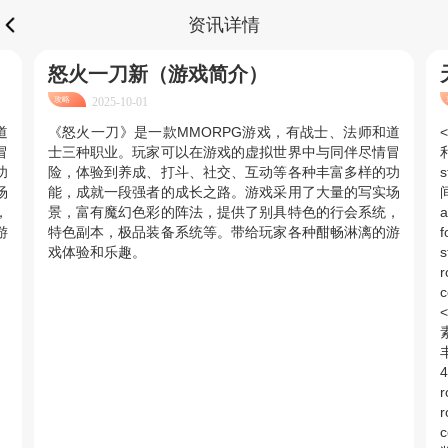
资讯详情
怒火一刀新（游戏简介）
攻略
2025-10-01
道
《怒火一刀》是一款MMORPG游戏，有战士、法师和道
<
冒
士三种职业。玩家可以在游戏的虚拟世界中与同伴尽情冒
利
功
险，体验到养成、打斗、社交、互动等各种丰富多样的功
s
场
能，成就一段强者的成长之路。游戏采用了大量的写实场
间
，
景，富有魔幻色彩的阵法，提供了别具特色的行会系统，
a
游
特色副本，极品装备系统等。带给玩家各种酣畅淋漓的游
f
戏体验和乐趣。
s
r
c
<
4
r
r
c