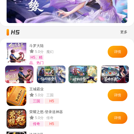
更多
斗罗大陆
5.0分 魔幻
详情
H5、精
品、热门
王城霸业
5.0分 三国
详情
三国
H5
荣耀之怒-登录送神器
5.0分 传奇
详情
传奇
H5