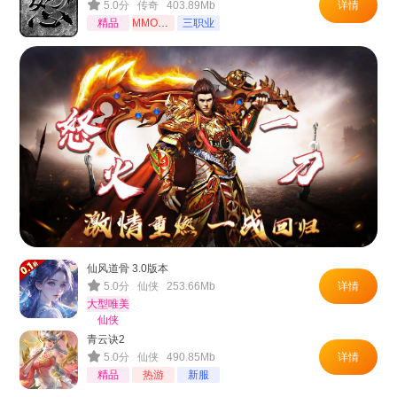
5.0分 传奇 403.89Mb
详情
精品
MMORPG
三职业
仙风道骨 3.0版本
5.0分 仙侠 253.66Mb
详情
大型唯美
仙侠
青云诀2
5.0分 仙侠 490.85Mb
详情
精品
热游
新服