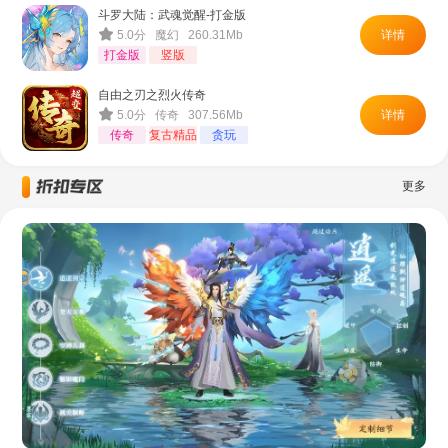
斗罗大陆：武魂觉醒-打金版
5.0分 魔幻 260.31Mb
详情
打金版
竖版
自由之刃之烈火传奇
5.0分 传奇 307.56Mb
详情
传奇
复古精品
贪玩
更多